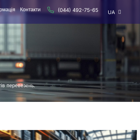
рмація
Контакти
(044) 492-75-65
UA
RU
тів перевезень.