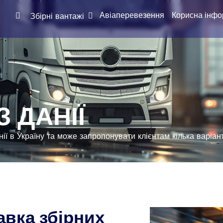
Авіаперевезення
Корисна інфо
Збірні вантажі
З ДАНІЇ
нії в Україну та може запропонувати клієнтам кілька варіан
авка збірних