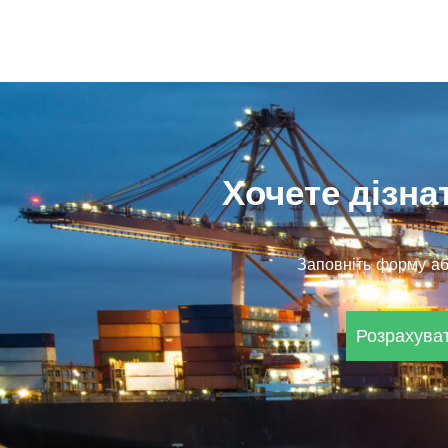
Хочете дізна
Заповніть форму аб
Розрахуват