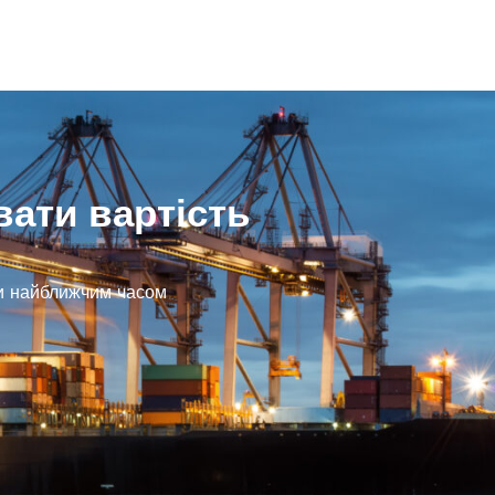
вати вартість
ми найближчим часом