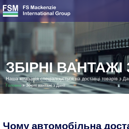
ЗБІРНІ ВАНТАЖІ 
Наша компанія спеціалізується на доставці товарів з Да
Головна
»
Збірні вантажі з Данії
Чому автомобільна дост