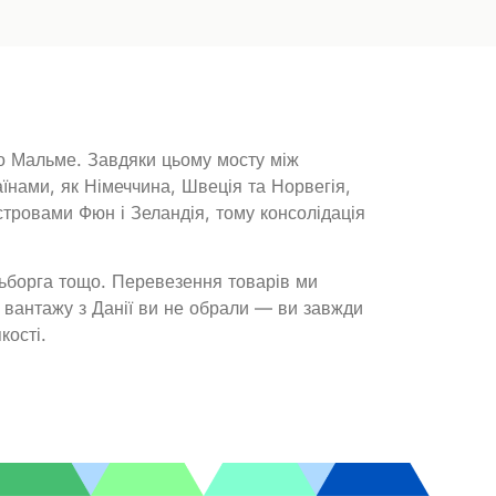
сто Мальме. Завдяки цьому мосту між
їнами, як Німеччина, Швеція та Норвегія,
тровами Фюн і Зеландія, тому консолідація
Ольборга тощо. Перевезення товарів ми
о вантажу з Данії ви не обрали — ви завжди
кості.