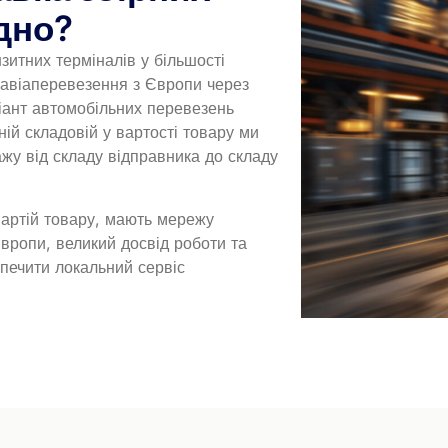
ідно?
зитних терміналів у більшості
 авіаперевезення з Європи через
іант автомобільних перевезень
ній складовій у вартості товару ми
ажу від складу відправника до складу
 партій товару, мають мережу
Європи, великий досвід роботи та
зпечити локальний сервіс