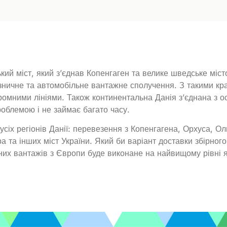
ький міст, який з’єднав Копенгаген та велике шведське мі
зничне та автомобільне вантажне сполучення. З такими кра
омними лініями. Також континентальна Данія з’єднана з ос
проблемою і не займає багато часу.
усіх регіонів Данії: перевезення з Копенгагена, Орхуса, 
а та інших міст України. Який би варіант доставки збірног
них вантажів з Європи буде виконане на найвищому рівні я