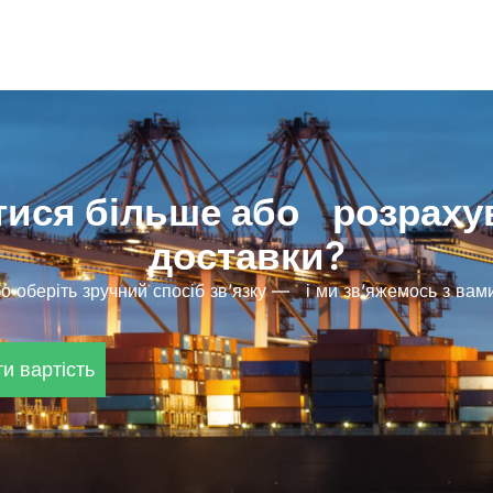
тися більше або розраху
доставки?
о оберіть зручний спосіб зв’язку — і ми зв’яжемось з ва
и вартість