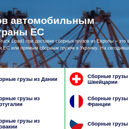
зов автомобильным
траны ЕС
Truck Load) при доставке сборных грузов из Европы – это
ии ЕС или прямым сборным грузом в Украину. На сегодня
Сборные грузы
орные грузы из Дании
Швейцарии
орные грузы из
Сборные грузы
ртугалии
Франции
орные грузы из
Сборные грузы 
овакии