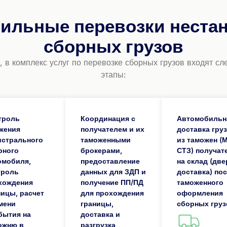
ильные перевозки неста
сборных грузов
 в комплекс услуг по перевозке сборных грузов входят 
этапы:
троль
Координация с
Автомобильн
жения
получателем и их
доставка гру
истрального
таможенными
из таможен (
рного
брокерами,
СТЗ) получат
омобиля,
предоставление
на склад (две
троль
данных для ЗДП и
доставка) по
хождения
получение ПП/ПД
таможенного
ницы, расчет
для прохождения
оформления
мени
границы,
сборных груз
бытия на
доставка и
ожню в
разгрузка