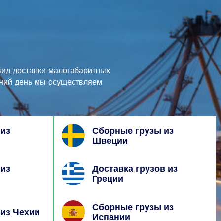
 вид доставки малогабаритных
шний день мы осуществляем
 из
Сборные грузы из
Швеции
 из
Доставка грузов из
Греции
Сборные грузы из
из Чехии
Испании