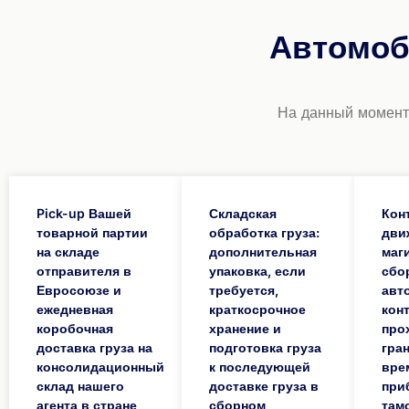
Автомоб
На данный момент,
Pick-up Вашей
Складская
Кон
товарной партии
обработка груза:
дви
на складе
дополнительная
маг
отправителя в
упаковка, если
сбо
Евросоюзе и
требуется,
авт
ежедневная
краткосрочное
кон
коробочная
хранение и
про
доставка груза на
подготовка груза
гра
консолидационный
к последующей
вре
склад нашего
доставке груза в
при
агента в стране
сборном
там