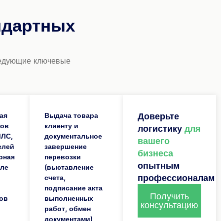
ндартных
следующие ключевые
ая
Выдача товара
Доверьте
зов
клиенту и
логистику
для
МЛС,
документальное
вашего
елей
завершение
бизнеса
рная
перевозки
опытным
сле
(выставление
профессионалам
счета,
подписание акта
Получить
ов
выполненных
консультацию
работ, обмен
документами)