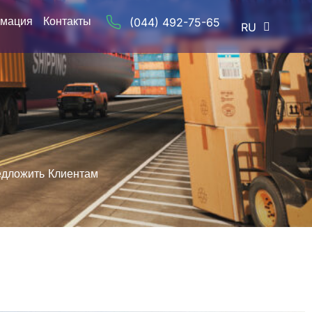
рмация
Контакты
(044) 492-75-65
RU
UA
едложить Клиентам