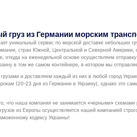
й груз из Германии морским транс
ает уникальный сервис по морской доставке небольших гру
рмании, стран Южной, Центральной и Северной Америки, с
ге, откуда на еженедельной основе осуществляем отправку
раину в том же самом контейнере, в котором мы отправляе
грузами и доставляем каждый из них в любой город Укр
срокам (20-23 дня из Германии в Украину), однако это с
о, что наша компания не занимается «черными» схемами 
х грузов из Европы осуществляется нашей компанией стро
таможенному кодексу Украины!